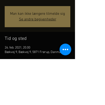
Man kan ikke længere tilmelde sig
Se andre begivenheder
Tid og sted
26. feb. 2021, 20.00
Bækvej 9, Bækvej 9, 5871 Frørup, Danmark
Del dette event
Akustisk live orkester