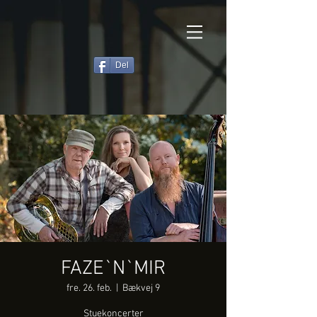
Del
FAZE`N`MIR
fre. 26. feb.
  |  
Bækvej 9
Stuekoncerter