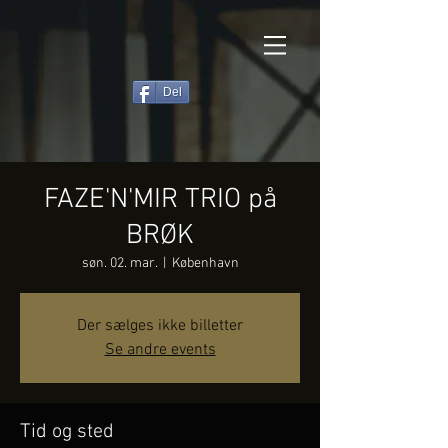
Del
FAZE'N'MIR TRIO på
BRØK
søn. 02. mar.
  |  
København
Der sælges ikke billetter
Se andre events
Tid og sted