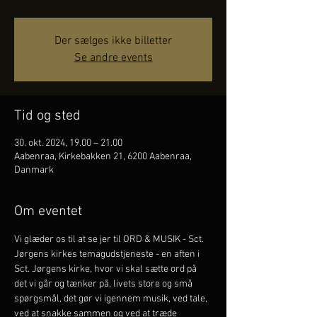
Der sælges ikke billetter
Se andre events
Tid og sted
30. okt. 2024, 19.00 – 21.00
Aabenraa, Kirkebakken 21, 6200 Aabenraa,
Danmark
Om eventet
Vi glæder os til at se jer til ORD & MUSIK - Sct. 
Jørgens kirkes temagudstjeneste - en aften i 
Sct. Jørgens kirke, hvor vi skal sætte ord på 
det vi går og tænker på, livets store og små 
spørgsmål, det gør vi igennem musik, ved tale, 
ved at snakke sammen og ved at træde 