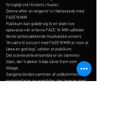
forsigtigt ind i kirkens ritualer.
Denne aften arrangerer vi i fællesskab med: 
FAZE'N'MIR
Publikum kan glæde sig til en skøn live 
oplevelse når erfarne FAZE´N´MIR udfolder 
deres tankevækkende musikalske univers

”At være til koncert med FAZE’N’MIR er som at 
læse en god bog”, udtaler et publikum.

Det scenevante ensemble er en stemme i 
tiden, der trækker tråde såvel frem som 
tilbage.

Sangene bindes sammen af vedkommende 
kommentarer og anekdoter, der leveres med 
et glimt i øjet.

Musikerne har høstet anerkendelse for det 
indholdsrige og tankevækkende univers, der 
trækker på både nordisk og amerikansk 
tonesprog.

FAZE`N`MIR baserer sig hovedsageligt på Mir…
Vis mere