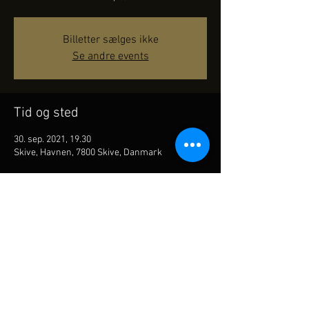
Billetter sælges ikke
Se andre events
Tid og sted
30. sep. 2021, 19.30
Skive, Havnen, 7800 Skive, Danmark
Del dette event
Akustisk live orkester