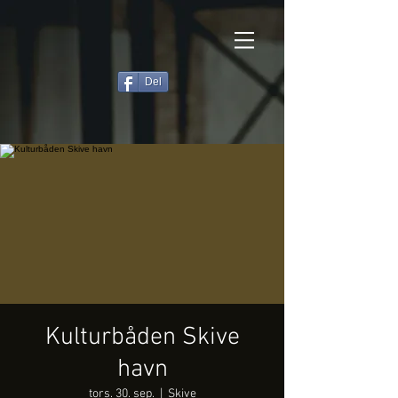
Del
Kulturbåden Skive
havn
tors. 30. sep.
  |  
Skive