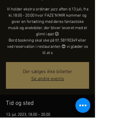
Vi holder ekstra ordinær jazz aften d.13 juli, fra
kl.18:00 - 20:00 hvor FAZE’N’MIR kommer og
giver en fortælling med deres fantastiske
musik og anekdoter, der bliver leveret med et
glimt i øjet 😉
Bord bookning skal ske på tlf. 58190349 eller
ved reservation i restauranten 😍 vi glæder os
til at s
Der sælges ikke billetter
Se andre events
Tid og sted
13. jul. 2023, 18.00 – 20.00
Skælskør, Havnevej 6, 4230 Skælskør,
Danmark