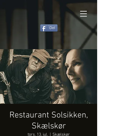
Del
Restaurant Solsikken,
Skælskør
tors. 13. jul.
  |  
Skælskør